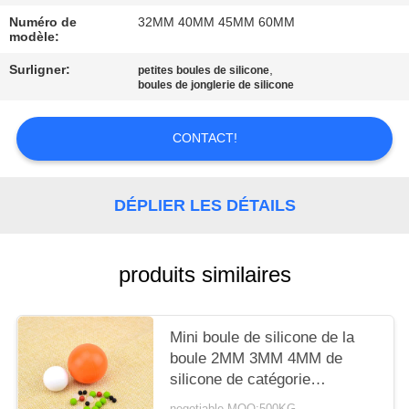
CITATION
Numéro de
32MM 40MM 45MM 60MM
modèle:
PLAN
Surligner:
,
petites boules de silicone
boules de jonglerie de silicone
DU
SITE
CONTACT!
PRIVACY
DÉPLIER LES DÉTAILS
POLICY
produits similaires
Mini boule de silicone de la
boule 2MM 3MM 4MM de
silicone de catégorie
comestible petite 5MM
negotiable MOQ:500KG