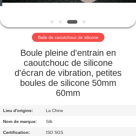
CONTRÔLE
DE
QUALITÉ
Balle de caoutchouc de silicone
CONTACTEZ-
Boule pleine d'entrain en
NOUS
caoutchouc de silicone
d'écran de vibration, petites
NOUVELLES
boules de silicone 50mm
60mm
CAS
Lieu d'origine:
La Chine
DEMANDEZ
Nom de marque:
Silk
UNE
Certification:
ISO SGS