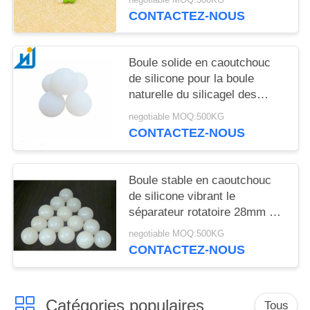
CONTACTEZ-NOUS
Boule solide en caoutchouc
de silicone pour la boule
naturelle du silicagel des
boules NR d'unité centrale
negotiable MOQ:500KG
d'écran de vibration 35mm
CONTACTEZ-NOUS
Boule stable en caoutchouc
de silicone vibrant le
séparateur rotatoire 28mm de
tamis de grain 30mm 35mm
negotiable MOQ:500KG
CONTACTEZ-NOUS
Catégories populaires
Tous