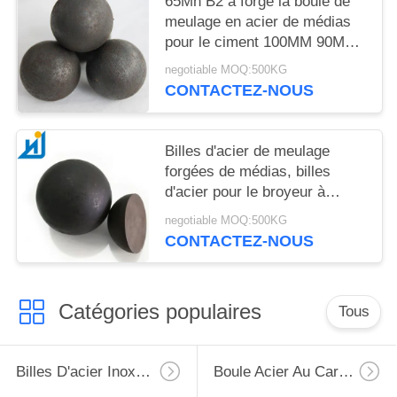
65Mn B2 a forgé la boule de
meulage en acier de médias
pour le ciment 100MM 90MM
HRC60-65 de moulin
negotiable MOQ:500KG
CONTACTEZ-NOUS
Billes d'acier de meulage
forgées de médias, billes
d'acier pour le broyeur à
boulets 20MM-180MM
negotiable MOQ:500KG
CONTACTEZ-NOUS
Catégories populaires
Tous
Billes D'acier Inoxydables
Boule Acier Au Carbone