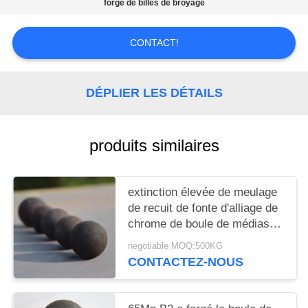
CITATION
forgé de billes de broyage
CONTACT!
PLAN
DU
SITE
DÉPLIER LES DÉTAILS
PRIVACY
produits similaires
POLICY
extinction élevée de meulage
de recuit de fonte d'alliage de
chrome de boule de médias
de 40mm 30mm Rod
negotiable MOQ:500KG
CONTACTEZ-NOUS