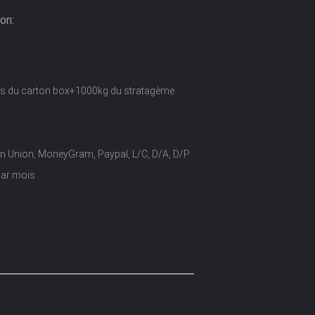
on:
ois du carton box+1000kg du stratagème
n Union, MoneyGram, Paypal, L/C, D/A, D/P
par mois