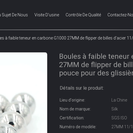
 Sujet De Nous
Visite D'usine
Contrôle De Qualité
Contactez-N
es à faible teneur en carbone G1000 27MM de flipper de billes d'acier 11
Boules à faible teneur
27MM de flipper de bill
pouce pour des glissiè
Détails sur le produit:
Lieu d'origine:
La Chine
Nom de marque:
Silk
Certification:
SGS ISO
Numéro de modèle:
27MM 11/1