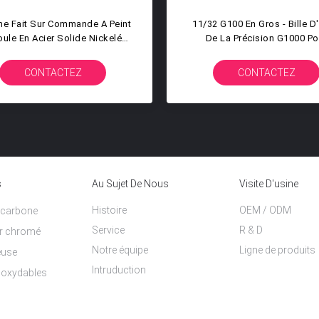
le De Roulement Dure Lâche
Le Miroir D'AISI 1010 A Pol
ier Au Carbone De Précision
Boule D'acier Au Carbone D
ide En Gros De 0.5mm À De
Pour La Fronde
50.8mm G500 G200
CONTACTEZ
CONTACTEZ
s
Au Sujet De Nous
Visite D'usine
Histoire
OEM / ODM
u carbone
Service
R & D
er chromé
Notre équipe
Ligne de produits
reuse
Intruduction
inoxydables