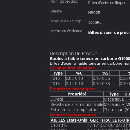
Nom du produit:
Billes d'acier de flipper
Dureté:
HRC25
Module de Young:
200GPa
Mettre en évidence:
Billes d'acier de préc
Description De Produit
Boules à faible teneur en carbone G1000
Billes d'acier à faible teneur en carbone no
Composition chimique
Type
%C
%Si
1010
0.08-0.13
0.10-0.35
0.30-
1015
0.12-0.18
0.10-0.35
0.30-
Propriétés mécaniques
Propriété
Type
U.
Dureté
Mécanique
[H
Résistance à la traction finale
Mécanique
[M
Entretenez la température
Thermique
[ºC
Normes internationales
AIE
LES Etats-Unis
GER
FRA
LE R-U
R
C10
1010
1,1121
CC10
040A10
1