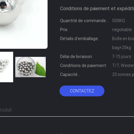
Conditions de paiement et expéditi
Quantité de commande
500KG
min:
Prix:
negotiable
Détails d'emballage:
Boîte en b
bag+25kg
Délai de livraison:
7-15 jours
Conditions de paiement:
T/T, Wester
Capacité
25 tonnes 
d'approvisionnement:
CONTACTEZ
roduit