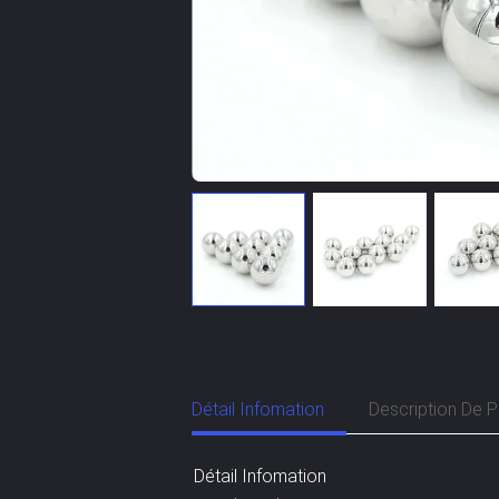
Détail Infomation
Description De P
Détail Infomation