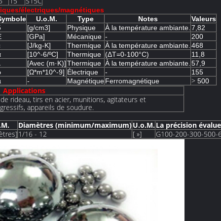
5
15
S15C
iques/électriques/magnétiques
Symbole
U.o.M.
Type
Notes
Valeurs
δ
[g/cm3]
Physique
À la température ambiante.
7,82
E
[GPa]
Mécanique
-
200
c
[J/kg-K]
Thermique
À la température ambiante.
468
α
[10^-6/ºC]
Thermique
(ΔT=0-100°C)
11,8
λ
[Avec (m·K)]
Thermique
À la température ambiante.
57,9
ρ
[Ω*m*10^-9]
Électrique
-
155
>
µ
-
Magnétique
Ferromagnétique
500
Applications
de rideau, tirs en acier, munitions, agitateurs et
ressifs, appareils de soudure.
.M.
Diamètres (minimum/maximum)
U.o.M.
La précision éval
ètres]
1/16 - 12
[ »]
G100-200-300-500-