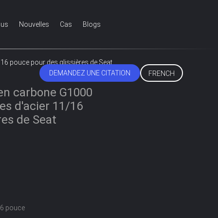
ous
Nouvelles
Cas
Blogs
/16 pouce pour des glissières de Seat
DEMANDEZ UNE CITATION
FRENCH
 en carbone G1000
es d'acier 11/16
res de Seat
6 pouce