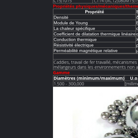
C15
1015
1,1141
XC12
080M15
1
Propriétés physiques/mécaniques/therm
Propriété
Densité
Module de Young
La chaleur spécifique
Coefficient de dilatation thermique linéaire
Conduction thermique
Résistivité électrique
Perméabilité magnétique relative
Caddies, travail de fer travaillé, mécanismes 
mélangeurs dans les environnements non ag
Gamme
Diamètres (minimum/maximum)
U.o
1.500 - 300,000
[millim