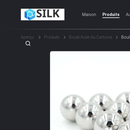
Maison
Produits
Au
Aperçu
Produits
Boule Acier Au Carbone
Boul