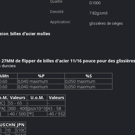
Qualité:
G1000
Densité:
7.82g/cm3
Application:
glissières de sièges
ision
billes d'acier molles
,
 27MM de flipper de billes d'acier 11/16 pouce pour des glissière
n durcies
%Mn
%P
%S
0.60
0,040 maximum
0,050 maximum
0.60
0,040 maximum
0,050 maximum
o.M.
Valeurs
U.o.M.
Valeurs
RC]
55 - 65
-
-
PA]
300 - 400
[psix10^3]
43 - 58
]
-40 / 500
[ºF]
-40 / 932
US
CHN
JPN
0
10
S10C