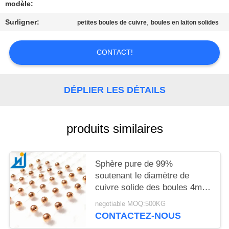
CITATION
modèle:
Surligner:
,
petites boules de cuivre
boules en laiton solides
PLAN
DU
CONTACT!
SITE
DÉPLIER LES DÉTAILS
PRIVACY
POLICY
produits similaires
Sphère pure de 99%
soutenant le diamètre de
cuivre solide des boules 4mm
6mm 8mm 10mm
negotiable MOQ:500KG
CONTACTEZ-NOUS