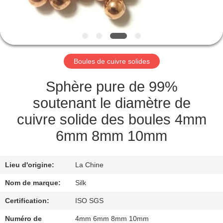
CONTRÔLE
DE
QUALITÉ
Boules de cuivre solides
CONTACTEZ-
Sphère pure de 99%
NOUS
soutenant le diamètre de
cuivre solide des boules 4mm
NOUVELLES
6mm 8mm 10mm
CAS
Lieu d'origine:
La Chine
Nom de marque:
Silk
DEMANDEZ
Certification:
ISO SGS
UNE
Numéro de
4mm 6mm 8mm 10mm