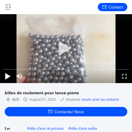
Contact
billes de roulement pour lance-pierre
钢球
August 07, 2020
Keyword:
boule acier au carbone
Contactez Nous
Les
#
billes d'acier de précision
#
billes d'acier molles