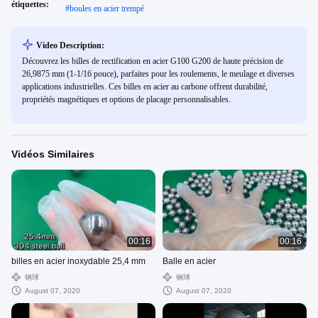
étiquettes:
#
boules en acier trempé
Video Description:
Découvrez les billes de rectification en acier G100 G200 de haute précision de
26,9875 mm (1-1/16 pouce), parfaites pour les roulements, le meulage et diverses
applications industrielles. Ces billes en acier au carbone offrent durabilité,
propriétés magnétiques et options de placage personnalisables.
Vidéos Similaires
00:16
00:16
billes en acier inoxydable 25,4 mm
Balle en acier
钢球
钢球
August 07, 2020
August 07, 2020