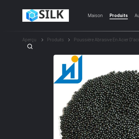
Maison
Produits
Au
Aperçu
Produits
Poussière Abrasive En Acier D'aci