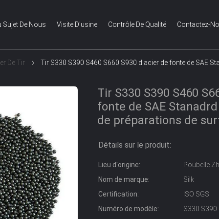
 Sujet De Nous
Visite D'usine
Contrôle De Qualité
Contactez-N
er De Tir
Tir S330 S390 S460 S660 S930 d'acier de fonte de SAE Sta
Tir S330 S390 S460 S66
fonte de SAE Stanadrd 
de préparations de sur
Détails sur le produit:
Lieu d'origine:
Poubelle Z
Nom de marque:
Silk
Certification:
ISO SGS
Numéro de modèle:
S330 S390