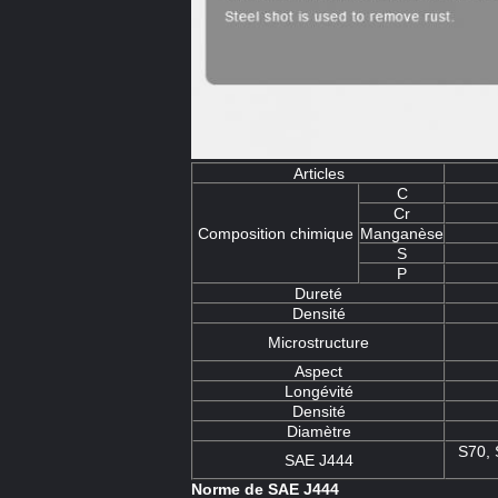
Articles
C
Cr
Composition chimique
Manganèse
S
P
Dureté
Densité
Microstructure
Aspect
Longévité
Densité
Diamètre
S70, 
SAE J444
Norme de SAE J444