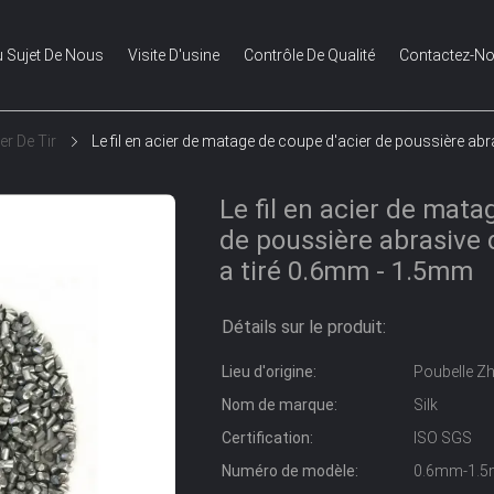
 Sujet De Nous
Visite D'usine
Contrôle De Qualité
Contactez-N
er De Tir
Le fil en acier de matage de coupe d'acier de poussière abra
Le fil en acier de mata
de poussière abrasive de
a tiré 0.6mm - 1.5mm
Détails sur le produit:
Lieu d'origine:
Poubelle Z
Nom de marque:
Silk
Certification:
ISO SGS
Numéro de modèle:
0.6mm-1.