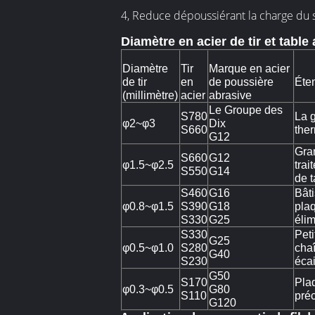
4, Reduce dépoussiérant la charge du 
Diamètre en acier de tir et tabl
Diamètre
Tir
Marque en acier
de tir
en
de poussière
Éte
(millimètre)
acier
abrasive
Le Groupe des
S780
La g
φ2~φ3
Dix
S660
ther
G12
Gran
S660
G12
φ1.5~φ2.5
trai
S550
G14
de t
S460
G16
Bâti
φ0.8~φ1.5
S390
G18
plaq
S330
G25
élim
S330
Peti
G25
φ0.5~φ1.0
S280
chaî
G40
S230
écai
G50
S170
Plaq
φ0.3~φ0.5
G80
S110
préc
G120