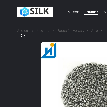
Maison
Produits
Au
Aperçu
Produits
Poussière Abrasive En Acier D'aci