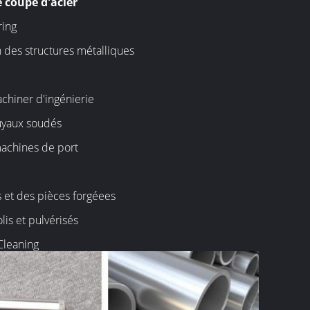
e coupe d'acier
ring
 des structures métalliques
hiner d'ingénierie
uyaux soudés
achines de port
 et des pièces forgéees
lis et pulvérisés
Cleaning