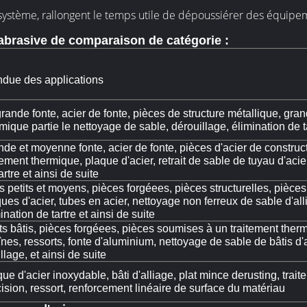
système, rallongent le temps utile de dépoussiérer des équipe
e abrasive de comparaison de catégorie :
ndue des applications
rande fonte, acier de fonte, pièces de structure métallique, gra
mique partie le nettoyage de sable, dérouillage, élimination de ta
de et moyenne fonte, acier de fonte, pièces d'acier de construc
tement thermique, plaque d'acier, retrait de sable de tuyau d'acier
artre et ainsi de suite
s petits et moyens, pièces forgéees, pièces structurelles, pièce
ues d'acier, tubes en acier, nettoyage non ferreux de sable d'all
ination de tartre et ainsi de suite
ts bâtis, pièces forgéees, pièces soumises à un traitement therm
nes, ressorts, fonte d'aluminium, nettoyage de sable de bâtis d'
llage, et ainsi de suite
ue d'acier inoxydable, bâti d'alliage, plat mince derusting, traite
ision, ressort, renforcement linéaire de surface du matériau