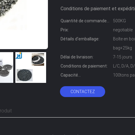
Conditions de paiement et expéditi
Quantité de commande
500KG
min:
Prix:
negotiable
Détails d'emballage:
Boîte en b
bag+25kg
Délai de livraison:
7-15 jours
Conditions de paiement:
L/C, D/A, D
Capacité
100tons pa
d'approvisionnement:
CONTACTEZ
roduit