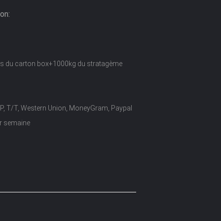
on:
ois du carton box+1000kg du stratagème
/P, T/T, Western Union, MoneyGram, Paypal
r semaine