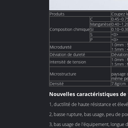
Produits
Coupez le 
C
0.45~0.
Manganèse
0.40~1.
Composition chimique
SI
0.10~0.
S
<0>
P
<0>
1.0mm :
Microdureté
1.5mm :
Déviation de dureté
Déviati
1.0mm :
Intensité de tension
1.5mm :
Microstructure
paysage d
même per
Densité
7.8g/cm
Nouvelles caractéristiques de t
1, ductilité de haute résistance et élev
2, basse rupture, bas usage, peu de pou
3, bas usage de l'équipement, longue d