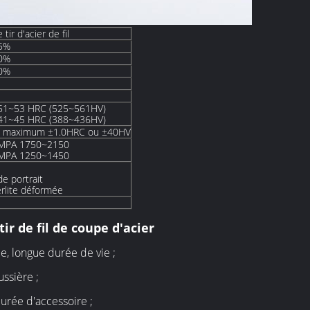
tir d'acier de fil
75%
20%
30%
 51~53 HRC (525~561HV)
 41~45 HRC (388~436HV)
on maximum ±1.0HRC ou ±40HV
 MPA 1750~2150
 MPA 1250~1450
e portrait
lite déformée
ir de fil de coupe d'acier
ée, longue durée de vie ;
ssière ;
urée d'accessoire ;