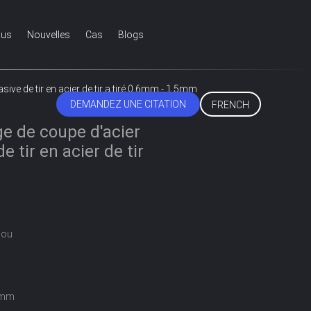
ous
Nouvelles
Cas
Blogs
sive de tir en acier de tir a tiré 0.6mm - 1.5mm
DEMANDEZ UNE CITATION
FRENCH
ge de coupe d'acier
 tir en acier de tir
hou
5mm