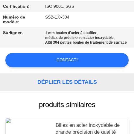
CITATION
Certification:
ISO 9001, SGS
Numéro de
SSB-1.0-304
SITEMAP
modèle:
Surligner:
,
1 mm boules d'acier à souffler
,
PRIVACY
médias de précision en acier inoxydable
AISI 304 petites boules de traitement de surface
POLICY
CONTACT!
DÉPLIER LES DÉTAILS
produits similaires
Billes en acier inoxydable de
grande précision de qualité