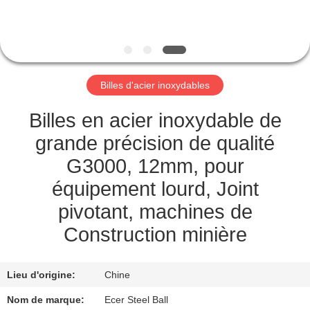
CONTRÔLE
DE
QUALITÉ
Billes d'acier inoxydables
CONTACTEZ-
Billes en acier inoxydable de
NOUS
grande précision de qualité
G3000, 12mm, pour
NOUVELLES
équipement lourd, Joint
pivotant, machines de
CAS
Construction minière
DEMANDEZ
Lieu d'origine:
Chine
UNE
Nom de marque:
Ecer Steel Ball