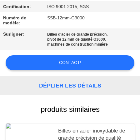
CITATION
Certification:
ISO 9001:2015, SGS
Numéro de
SSB-12mm-G3000
SITEMAP
modèle:
Surligner:
,
Billes d'acier de grande précision
,
PRIVACY
pivot de 12 mm de qualité G3000
machines de construction minière
POLICY
CONTACT!
DÉPLIER LES DÉTAILS
produits similaires
Billes en acier inoxydable de
grande précision de qualité