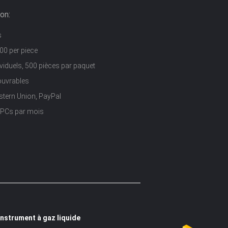
on:
s
00 per piece
ividuels, 500 pièces par paquet
ouvrables
stern Union, PayPal
 PCs par mois
instrument à gaz liquide