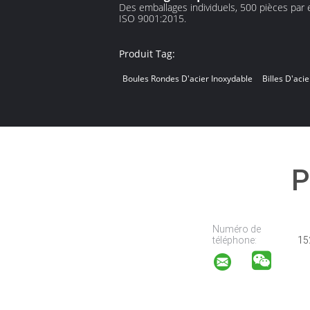
Des emballages individuels, 500 pièces par e
ISO 9001:2015.
Produit Tag:
Boules Rondes D'acier Inoxydable
Billes D'aci
P
Numéro de
téléphone:
15