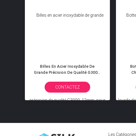
De
Billes En Acier Inoxydable De
Bo
s En
Grande Précision De Qualité G3000,
Ch
ement
12mm, Pour Équipement Lourd,
illes
Joint Pivotant, Machines De
Appli
CONTACTEZ
Construction Minière
De R
Les Catégorie