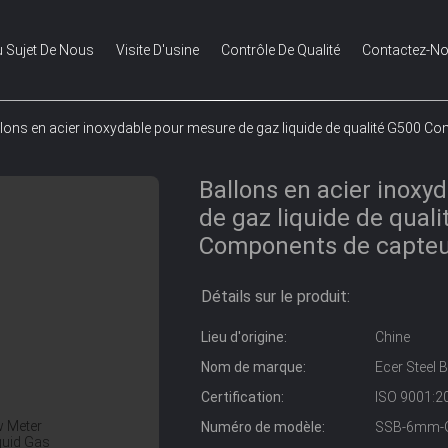
 Sujet De Nous
Visite D'usine
Contrôle De Qualité
Contactez-N
lons en acier inoxydable pour mesure de gaz liquide de qualité G500 C
Ballons en acier inoxy
de gaz liquide de qual
Components de capteu
Détails sur le produit:
Lieu d'origine:
Chine
Nom de marque:
Ecer Steel B
Certification:
ISO 9001:2
Numéro de modèle:
SSB-6mm-