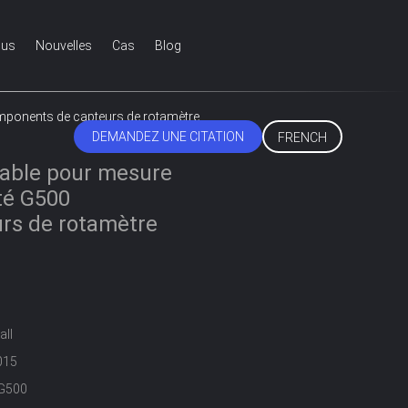
ous
Nouvelles
Cas
Blog
omponents de capteurs de rotamètre
DEMANDEZ UNE CITATION
FRENCH
dable pour mesure
ité G500
rs de rotamètre
all
015
G500