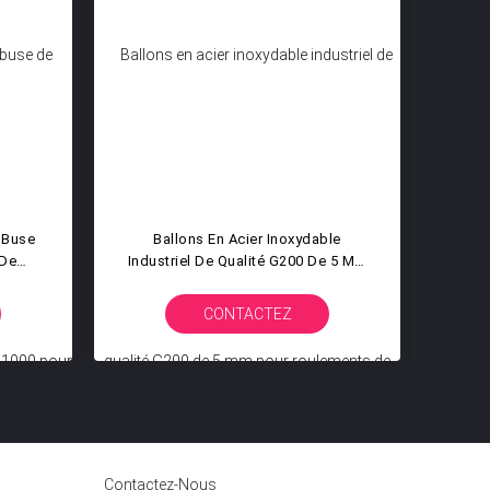
À Buse
Ballons En Acier Inoxydable
Ba
 De
Industriel De Qualité G200 De 5 Mm
Sou
es De
Pour Roulements De Rouleaux De
G100
on
Convoyeurs Et Systèmes De
De
CONTACTEZ
cole
Transfert De Mouvement De
Machines Lourdes
Contactez-Nous