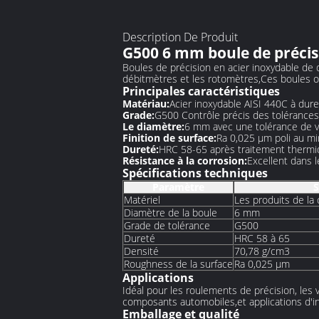
Description De Produit
G500 6 mm boule de précis
Boules de précision en acier inoxydable de
débitmètres et les rotomètres,Ces boules of
Principales caractéristiques
Matériau:
Acier inoxydable AISI 440C à dure
Grade:
G500 Contrôle précis des tolérances 
Le diamètre:
6 mm avec une tolérance de v
Finition de surface:
Ra 0,025 μm poli au mir
Dureté:
HRC 58-65 après traitement thermi
Résistance à la corrosion:
Excellent dans 
Spécifications techniques
Paramètre
S
Matériel
Les produits de la
Diamètre de la boule
6 mm
Grade de tolérance
G500
Dureté
HRC 58 à 65
Densité
70,78 g/cm3
Roughness de la surface
Ra 0,025 μm
Applications
Idéal pour les roulements de précision, les 
composants automobiles,et applications d'in
Emballage et qualité