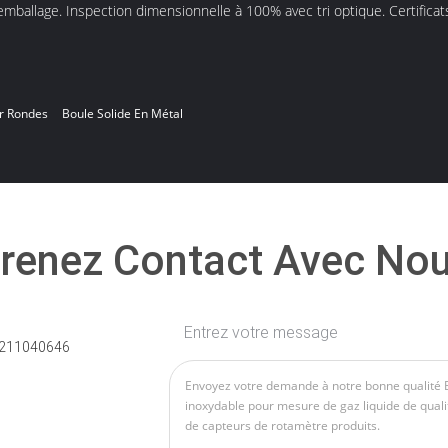
mballage. Inspection dimensionnelle à 100% avec tri optique. Certificats
er Rondes
Boule Solide En Métal
renez Contact Avec No
Entrez votre message
211040646