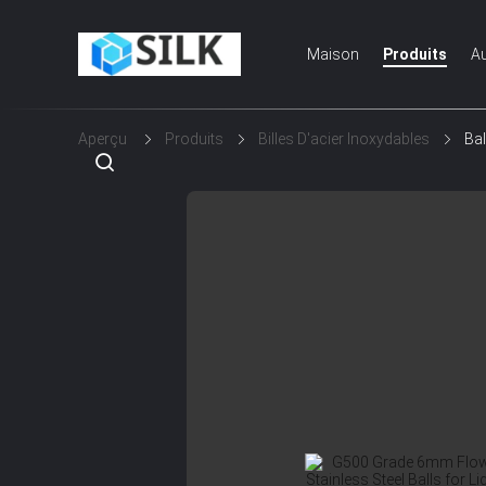
Maison
Produits
Au
Aperçu
Produits
Billes D'acier Inoxydables
Bal