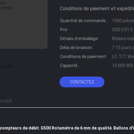
Conditions de paiement et expéditi
Quantité de commande
1000 pièce
min:
Prix:
USD 0.01-5.
Détails d'emballage:
Blisters ind
Délai de livraison:
7-15 jours 
Conditions de paiement:
LC, T/T, We
Capacité
10 000 000
d'approvisionnement:
CONTACTEZ
roduit
 compteurs de débit
G500 Rotamètre de 6 mm de qualité
Ballons d'
,
,