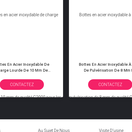
ttes En Acier Inoxydable De
Bottes En Acier Inoxydable 
arge Lourde De 10 Mm De
De Pulvérisation De 8 Mm
Qualité G2000 Pour Les
Qualité G1000 Pour Systèm
cations Industrielles De Roue
Pulvérisation D'atomisati
CONTACTEZ
CONTACTEZ
icin De Suspension Conjointe
Industrielle Chimique Agri
Automobile
s
Au Sujet De Nous
Visite D'usine