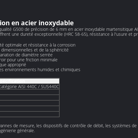
ion en acier inoxydable
 qualité G500 de précision de 6 mm en acier inoxydable martensitique
frent une dureté exceptionnelle (HRC 58-65), résistance à l'usure et pro
té optimale et résistance à la corrosion
dimensionnelles et de la sphéricité
ariation de diamètre serrée
oir pour une friction minimale
que approprié
les environnements humides et chimiques
pécification
 catégorie AISI 440C / SUS440C
vannes de mesure, les dispositifs de contrôle de débit, les systèmes de p
génierie générale.