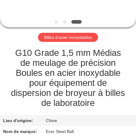
CONTRÔLE
DE
QUALITÉ
Billes d'acier inoxydables
CONTACTEZ-
G10 Grade 1,5 mm Médias
NOUS
de meulage de précision
Boules en acier inoxydable
NOUVELLES
pour équipement de
dispersion de broyeur à billes
CAS
de laboratoire
DEMANDEZ
Lieu d'origine:
Chine
UNE
Nom de marque:
Ecer Steel Ball