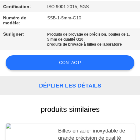
CITATION
Certification:
ISO 9001:2015, SGS
Numéro de
SSB-1-5mm-G10
SITEMAP
modèle:
Surligner:
,
,
Produits de broyage de précision
boules de 1
,
PRIVACY
5 mm de qualité G10
produits de broyage à billes de laboratoire
POLICY
CONTACT!
DÉPLIER LES DÉTAILS
produits similaires
Billes en acier inoxydable de
grande précision de qualité